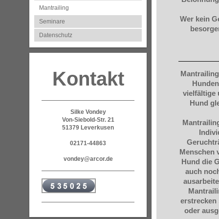
Mantrailing
Wer kein Ge
Seminare
besorgen
Datenschutz
Kontakt
Mantrailing
Hunden.
vielfältig
Hund gl
Silke Vondey
Von-Siebold-Str. 21
Mantrailin
51379 Leverkusen
Indiv
Geruchträ
02171-44863
Menschen v
vondey@arcor.de
Hund die G
auch noch
ausarbeit
Mantrail
erstrecken 
oder ausg