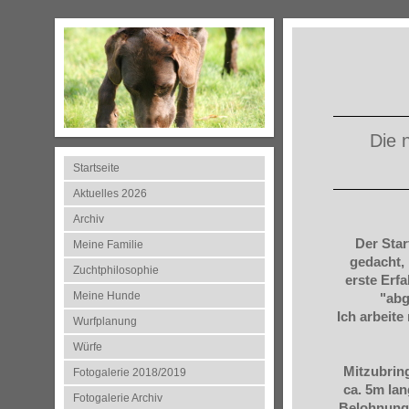
Die 
Startseite
Aktuelles 2026
Archiv
Der Sta
Meine Familie
gedacht, 
Zuchtphilosophie
erste Erf
Meine Hunde
"abg
Ich arbeite
Wurfplanung
Würfe
Mitzubring
Fotogalerie 2018/2019
ca. 5m la
Fotogalerie Archiv
Belohnung 