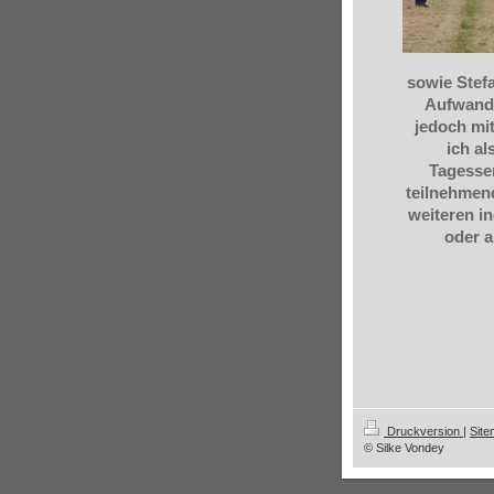
sowie Stef
Aufwandes
jedoch mi
ich al
Tagessem
teilnehmen
weiteren i
oder a
Druckversion
|
Sit
© Silke Vondey