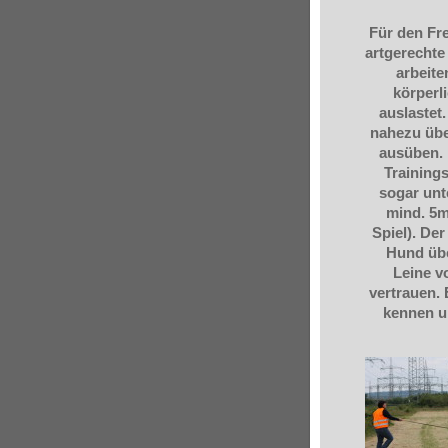
Für den Fre
artgerecht
arbeite
körperli
auslastet
nahezu über
ausüben. 
Trainings
sogar unt
mind. 5m
Spiel).
Der 
Hund übe
Leine v
vertrauen.
kennen u