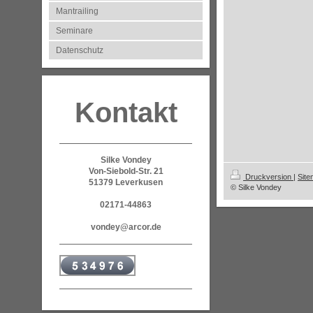
Mantrailing
Seminare
Datenschutz
Kontakt
Silke Vondey
Von-Siebold-Str. 21
Druckversion
|
Sit
51379 Leverkusen
© Silke Vondey
02171-44863
vondey@arcor.de