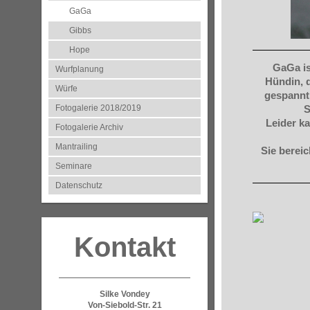
GaGa
Gibbs
Hope
GaGa is
Wurfplanung
Hündin, d
Würfe
gespannt 
Fotogalerie 2018/2019
S
Leider k
Fotogalerie Archiv
Mantrailing
Sie berei
Seminare
Datenschutz
Kontakt
Silke Vondey
Von-Siebold-Str. 21