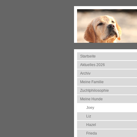
Startseite
Aktuelles 2026
Archiv
Meine Familie
Zuchtphilosophie
Meine Hunde
Joey
Liz
Hazel
Frieda