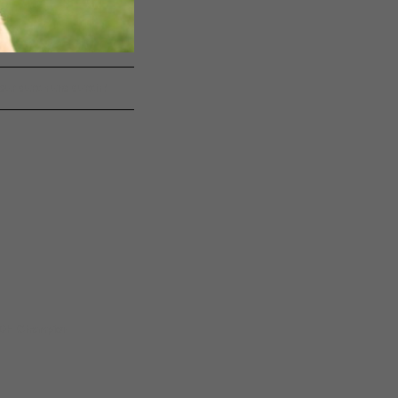
eur durch und durch !
VDH Champion