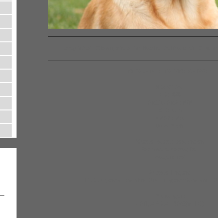
Joey ist ein Clown, wie er im Buche steht und ein Charm
GESUNDHEITSERGEBNISSE:
HD: C2/A2
ED: 0/0
PRCD-PRA: N/N
EIC: N/m
HNPK: N/N
DNA Profil
Westenstest: bestanden
Formwert. vorzüglich
Augen: frei
Ausstellungen:
LCD Jugendchampion, VDH Jugendchampion, 
Prüfungen:
JPR, APD A, BP/S(m.l.E.)