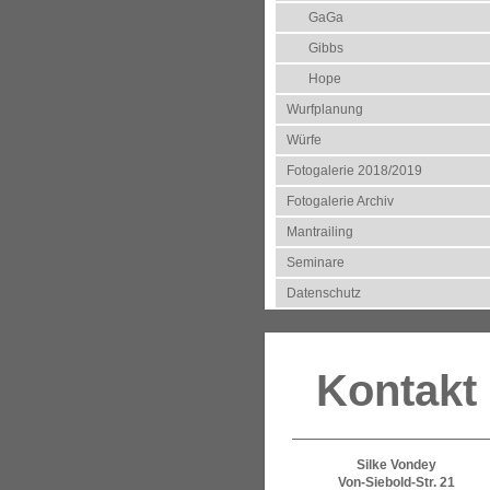
GaGa
Gibbs
Hope
Wurfplanung
Würfe
Fotogalerie 2018/2019
Fotogalerie Archiv
Mantrailing
Seminare
Datenschutz
Kontakt
Silke Vondey
Von-Siebold-Str. 21