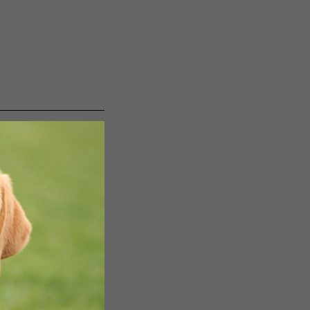
013 )
MC GEE